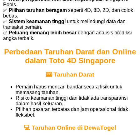
Pools.
✅
Pilihan taruhan beragam
seperti 4D, 3D, 2D, dan colok
bebas.
✅
Sistem keamanan tinggi
untuk melindungi data dan
transaksi pemain.
✅
Peluang menang lebih besar
dengan analisis prediksi
angka terbaik.
Perbedaan Taruhan Darat dan Online
dalam Toto 4D Singapore
🎰
Taruhan Darat
Pemain harus mencari bandar secara fisik untuk
memasang taruhan.
Risiko keamanan tinggi dan tidak ada transparansi
dalam hasil keluaran.
Pilihan pasaran terbatas dan jam operasional tidak
fleksibel.
💻
Taruhan Online di DewaTogel